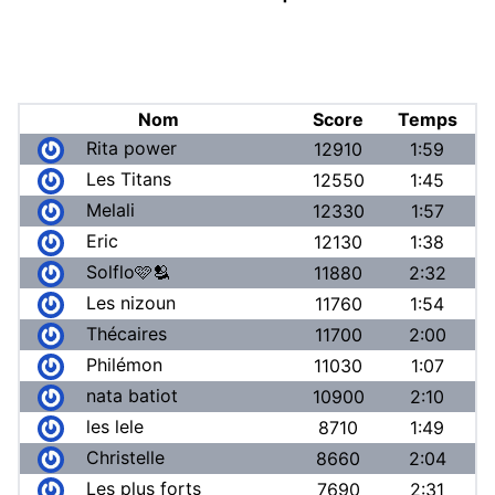
Nom
Score
Temps
Rita power
12910
1:59
Les Titans
12550
1:45
Melali
12330
1:57
Eric
12130
1:38
Solflo🩷🫂
11880
2:32
Les nizoun
11760
1:54
Thécaires
11700
2:00
Philémon
11030
1:07
nata batiot
10900
2:10
les lele
8710
1:49
Christelle
8660
2:04
Les plus forts
7690
2:31